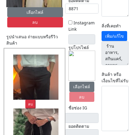
ยอดติดตาม
เลือกไฟล์
ลบ
Instagram
สิ่งที่เคยทำ
Link
เพิ่ม/แก้ไข
รูปนำเสนอ ถ่ายแบบหรือรีวิว
สินค้า
รูปโปรไฟล์
สินค้า หรือ
เงื่อนไขที่ไม่รับ
เลือกไฟล์
ลบ
ลบ
ชื่อช่อง IG
ยอดติดตาม