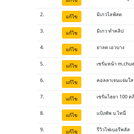
แก้ไข
2.
มิเกวไลฟ์สด
แก้ไข
3.
มิเกว ทำคลิป
แก้ไข
4.
ยาลด เอวบาง
แก้ไข
5.
เซรั่มหน้า m.chu
แก้ไข
6.
คอลลาเจนแจ่มใส
แก้ไข
7.
เซรั่มไฮยา 100 คล
แก้ไข
8.
แป้งพัพ บ.ไทนี่
แก้ไข
9.
รีวิวไฟเบอรีพลัส
แก้ไข