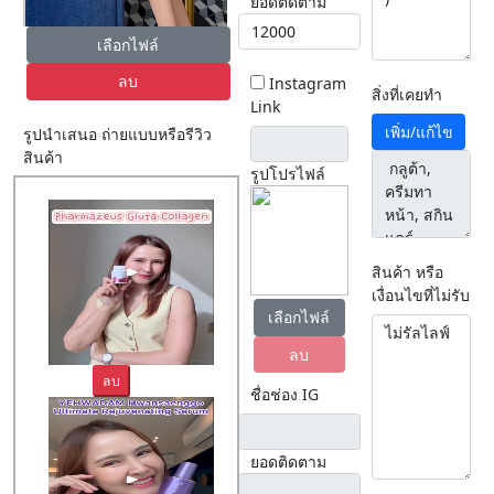
ยอดติดตาม
เลือกไฟล์
ลบ
Instagram
สิ่งที่เคยทำ
Link
เพิ่ม/แก้ไข
รูปนำเสนอ ถ่ายแบบหรือรีวิว
สินค้า
รูปโปรไฟล์
สินค้า หรือ
เงื่อนไขที่ไม่รับ
เลือกไฟล์
ลบ
ลบ
ชื่อช่อง IG
ยอดติดตาม