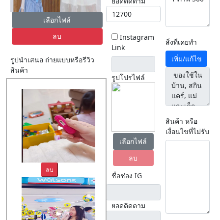
ยอดติดตาม
เลือกไฟล์
ลบ
Instagram
สิ่งที่เคยทำ
Link
เพิ่ม/แก้ไข
รูปนำเสนอ ถ่ายแบบหรือรีวิว
สินค้า
รูปโปรไฟล์
สินค้า หรือ
เงื่อนไขที่ไม่รับ
เลือกไฟล์
ลบ
ลบ
ชื่อช่อง IG
ยอดติดตาม