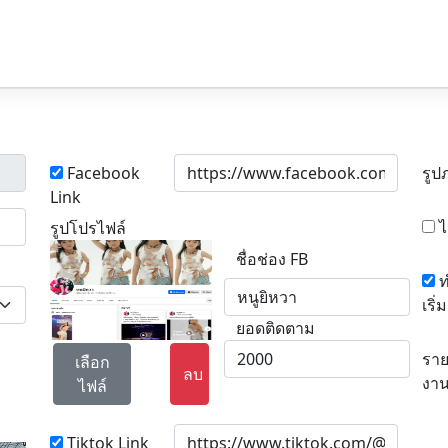
Facebook
รูป
Link
ไ
รูปโปรไฟล์
ชื่อช่อง FB
ท
เริ่ม
ยอดติดตาม
ราย
เลือก
ลบ
งา
ไฟล์
Tiktok Link