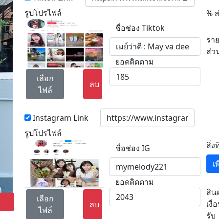
รูปโปรไฟล์
% ส
ชื่อช่อง Tiktok
ราย
ส่ว
ยอดติดตาม
เลือก
ลบ
ไฟล์
Instagram Link
รูปโปรไฟล์
สิ่ง
ชื่อช่อง IG
เ
ยอดติดตาม
สิน
เลือก
เงื่
ลบ
ไฟล์
รับ