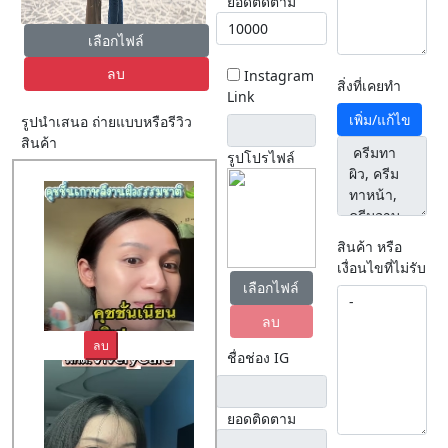
ยอดติดตาม
เลือกไฟล์
ลบ
Instagram
สิ่งที่เคยทำ
Link
เพิ่ม/แก้ไข
รูปนำเสนอ ถ่ายแบบหรือรีวิว
สินค้า
รูปโปรไฟล์
สินค้า หรือ
เงื่อนไขที่ไม่รับ
เลือกไฟล์
ลบ
ลบ
ชื่อช่อง IG
ยอดติดตาม