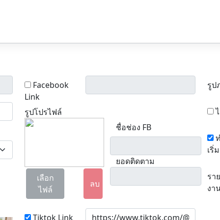
Facebook
รูป
Link
ไ
รูปโปรไฟล์
ชื่อช่อง FB
ท
เริ่ม
ยอดติดตาม
ราย
เลือก
ลบ
งา
ไฟล์
Tiktok Link