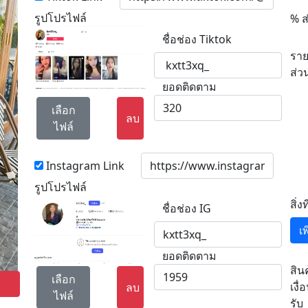
รูปโปรไฟล์
% ส
ชื่อช่อง Tiktok
ราย
ส่ว
ยอดติดตาม
เลือก
ลบ
ไฟล์
Instagram Link
รูปโปรไฟล์
สิ่ง
ชื่อช่อง IG
เ
ยอดติดตาม
สิน
เลือก
เงื่
ลบ
ไฟล์
รับ