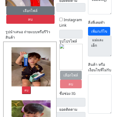
ยอดติดตาม
เลือกไฟล์
ลบ
Instagram
สิ่งที่เคยทำ
Link
เพิ่ม/แก้ไข
รูปนำเสนอ ถ่ายแบบหรือรีวิว
สินค้า
รูปโปรไฟล์
สินค้า หรือ
เงื่อนไขที่ไม่รับ
เลือกไฟล์
ลบ
ลบ
ชื่อช่อง IG
ยอดติดตาม