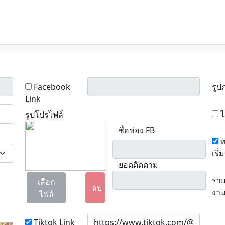
Facebook
รูป
Link
ไ
รูปโปรไฟล์
ชื่อช่อง FB
ท
เริ่ม
ยอดติดตาม
ราย
เลือก
ลบ
งา
ไฟล์
Tiktok Link