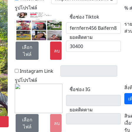
รูปโปรไฟล์
% ส
ชื่อช่อง Tiktok
ราย
ส่ว
ยอดติดตาม
เลือก
ลบ
ไฟล์
Instagram Link
รูปโปรไฟล์
สิ่ง
ชื่อช่อง IG
เ
ยอดติดตาม
สิน
เลือก
เงื่
ลบ
ไฟล์
รับ