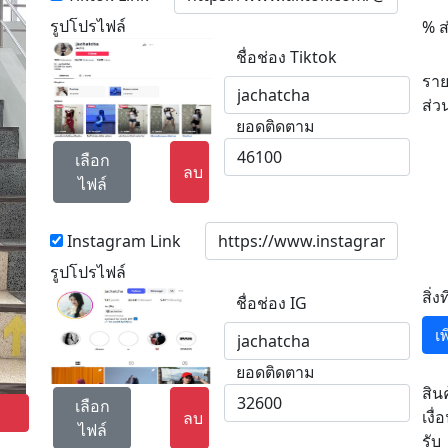
รูปโปรไฟล์
% ส
ชื่อช่อง Tiktok
ราย
ส่ว
ยอดติดตาม
เลือก
ลบ
ไฟล์
Instagram Link
รูปโปรไฟล์
สิ่ง
ชื่อช่อง IG
เ
ยอดติดตาม
สิน
เลือก
เงื่
ลบ
ไฟล์
รับ