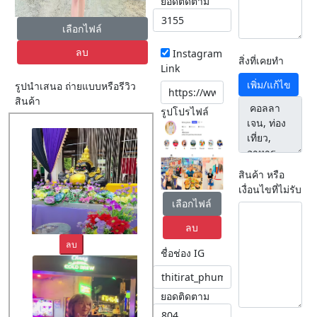
ยอดติดตาม
เลือกไฟล์
ลบ
Instagram
สิ่งที่เคยทำ
Link
เพิ่ม/แก้ไข
รูปนำเสนอ ถ่ายแบบหรือรีวิว
สินค้า
รูปโปรไฟล์
สินค้า หรือ
เงื่อนไขที่ไม่รับ
เลือกไฟล์
ลบ
ลบ
ชื่อช่อง IG
ยอดติดตาม