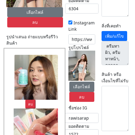
ยอดติดตาม
เลือกไฟล์
ลบ
Instagram
สิ่งที่เคยทำ
Link
เพิ่ม/แก้ไข
รูปนำเสนอ ถ่ายแบบหรือรีวิว
สินค้า
รูปโปรไฟล์
สินค้า หรือ
เงื่อนไขที่ไม่รับ
เลือกไฟล์
ลบ
ลบ
ชื่อช่อง IG
ยอดติดตาม